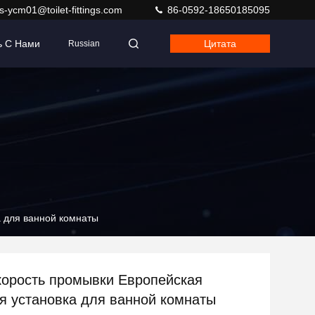
s-ycm01@toilet-fittings.com
86-0592-18650185095
ь С Нами
Цитата
Russian
а для ванной комнаты
Скорость промывки Европейская
я установка для ванной комнаты