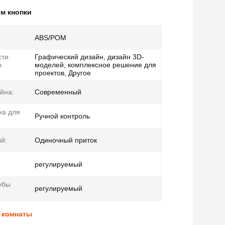
ем кнопки
ABS/POM
сти
Графический дизайн, дизайн 3D-
о
моделей, комплексное решение для
проектов, Другое
йна:
Современный
на для
Ручной контроль
й:
Одиночный приток
регулируемый
убы
регулируемый
й комнаты