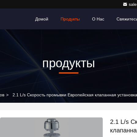
sale
Домой
Продукты
О Нас
Свяжитес
продукты
ов
>
2.1 L/s Скорость промывки Европейская клапанная установк
2.1 L/s 
клапанна