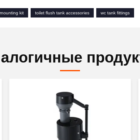
 mounting kit
toilet flush tank accessories
wc tank fittings
алогичные проду