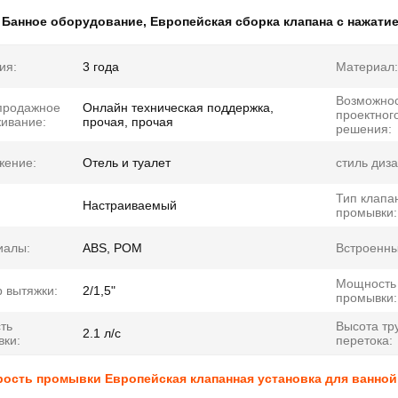
:
Банное оборудование
,
Европейская сборка клапана с нажати
ия:
3 года
Материал:
Возможно
продажное
Онлайн техническая поддержка,
проектног
ивание:
прочая, прочая
решения:
жение:
Отель и туалет
стиль диза
Тип клапа
Настраиваемый
промывки:
иалы:
ABS, POM
Встроенны
Мощность
 вытяжки:
2/1,5"
промывки:
ть
Высота тр
2.1 л/с
ки:
перетока:
орость промывки Европейская клапанная установка для ванно