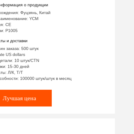
нформация о продукции
хождения: Фуцзянь, Китай
наименование: YCM
я: CE
и: P1005
ты и доставки
ин заказа: 500 штук
te US dollars
етали: 10 штук/CTN
ки: 15-30 дней
ты: Л/К, Т/Т
собности: 100000 штук/штук в месяц
Лучшая цена