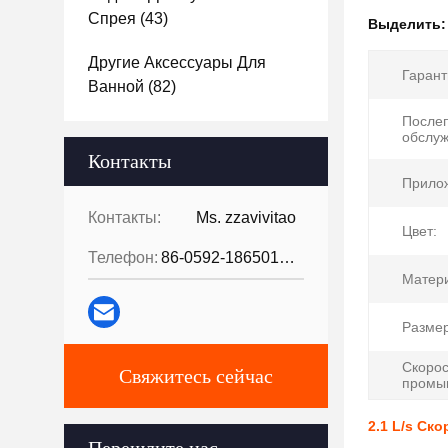
Спрея
(43)
Выделить
Другие Аксессуары Для
Гарант
Ванной
(82)
После
обслуж
Контакты
Прило
Контакты:
Ms. zzavivitao
Цвет:
Телефон:
86-0592-18650185095
Матер
Размер
Скорос
Свяжитесь сейчас
промыв
2.1 L/s Ск