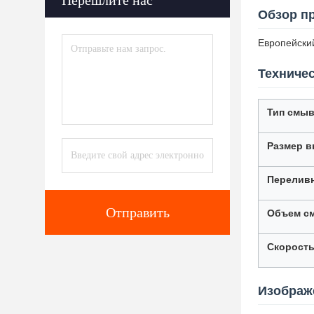
Перешлите нас
Обзор п
Европейский
Техничес
Тип смы
Размер в
Переливн
Отправить
Объем с
Скорост
Изображ