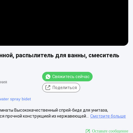
нной, распылитель для ванны, смеситель
Свяжитесь сейчас
ения
Поделиться
 water spray bidet
омнаты Высококачественный спрей-биде для унитаза,
я прочной конструкцией из нержавеющей...
Смотрите больше
Оставьте сообщение