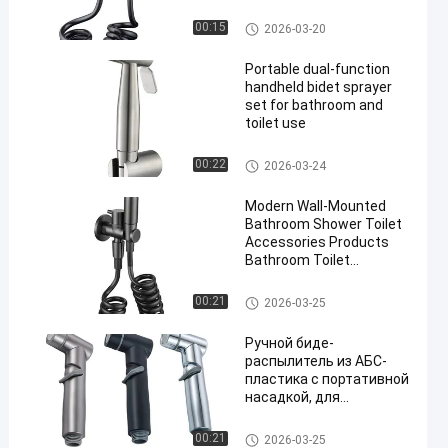
активированным углем
Бидеты для туалетного спре
00:15
2026-03-20
я
Portable dual-function
handheld bidet sprayer
set for bathroom and
toilet use
Бидеты для туалетного спре
00:22
2026-03-24
я
Modern Wall-Mounted
Bathroom Shower Toilet
Accessories Products
Bathroom Toilet
Companion Flusher
Бидеты для туалетного спре
00:21
2026-03-25
я
Ручной биде-
распылитель из АБС-
пластика с портативной
насадкой, для
использования с
туалетами с напорным
Бидеты для туалетного спре
00:21
2026-03-25