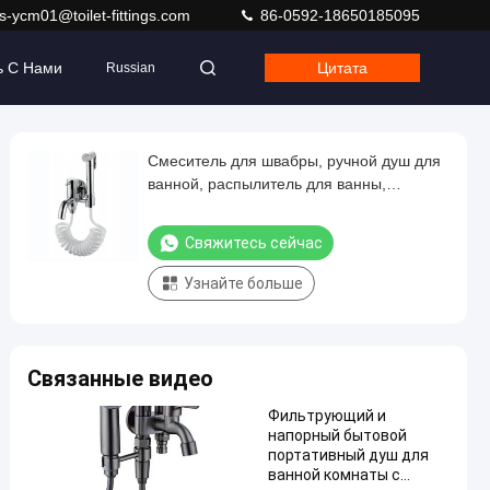
s-ycm01@toilet-fittings.com
86-0592-18650185095
ь С Нами
Цитата
Russian
Смеситель для швабры, ручной душ для
ванной, распылитель для ванны,
смеситель для унитаза, латунная ванна
Свяжитесь сейчас
Узнайте больше
Связанные видео
Фильтрующий и
напорный бытовой
портативный душ для
ванной комнаты с