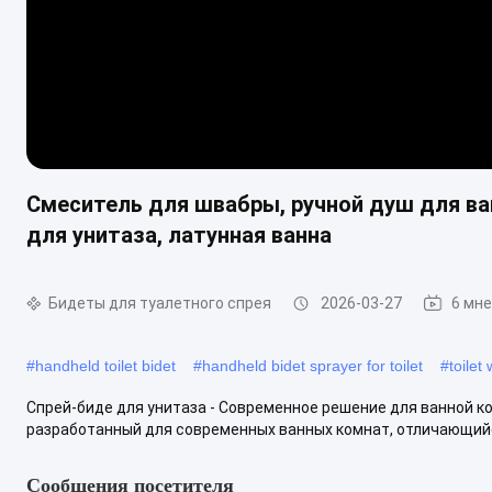
Смеситель для швабры, ручной душ для ва
для унитаза, латунная ванна
Бидеты для туалетного спрея
2026-03-27
6 мн
#
handheld toilet bidet
#
handheld bidet sprayer for toilet
#
toilet
Спрей-биде для унитаза - Современное решение для ванной к
разработанный для современных ванных комнат, отличающийс
Сообщения посетителя